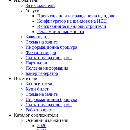
Изложители
За изложители
Услуги
Проектиране и изграждане на щандове
Конфигуратор на щандове на ИЕЦ
Изисквания за щандови строители
Рекламни възможности
Заяви щанд
Схема на залите
Информационна брошура
Факти и цифри
Съпътстваща програма
Партньори
Полезна информация
Банер генератор
Посетители
За посетители
Купи билет
Схема на залите
Информационна брошура
Съпътстваща програма
Работно време
Каталог с изложители
Основни изложители
2026