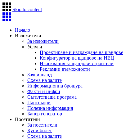
Skip to content
Начало
Изложители
За изложители
Услуги
Проектиране и изграждане на щандове
Конфигуратор на щандове на ИЕЦ
Изисквания за щандови строители
Рекламни възможности
Заяви щанд
Схема на залите
Информационна брошура
Факти и цифри
Съпътстваща програма
Партньори
Полезна информация
Банер генератор
Посетители
За посетители
Купи билет
Схема на залите