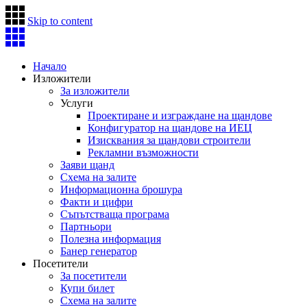
Skip to content
Начало
Изложители
За изложители
Услуги
Проектиране и изграждане на щандове
Конфигуратор на щандове на ИЕЦ
Изисквания за щандови строители
Рекламни възможности
Заяви щанд
Схема на залите
Информационна брошура
Факти и цифри
Съпътстваща програма
Партньори
Полезна информация
Банер генератор
Посетители
За посетители
Купи билет
Схема на залите