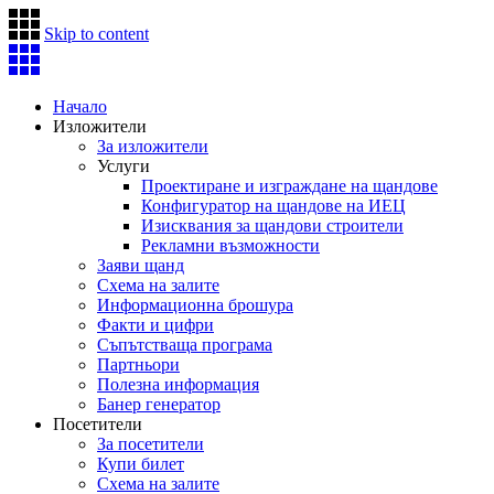
Skip to content
Начало
Изложители
За изложители
Услуги
Проектиране и изграждане на щандове
Конфигуратор на щандове на ИЕЦ
Изисквания за щандови строители
Рекламни възможности
Заяви щанд
Схема на залите
Информационна брошура
Факти и цифри
Съпътстваща програма
Партньори
Полезна информация
Банер генератор
Посетители
За посетители
Купи билет
Схема на залите