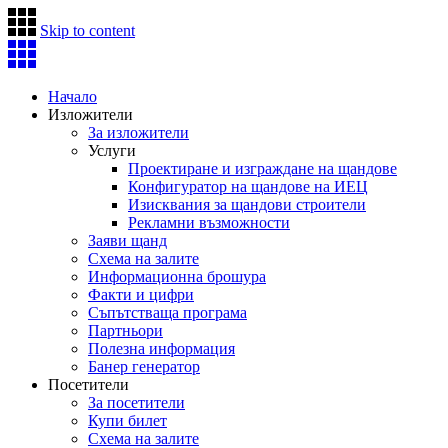
Skip to content
Начало
Изложители
За изложители
Услуги
Проектиране и изграждане на щандове
Конфигуратор на щандове на ИЕЦ
Изисквания за щандови строители
Рекламни възможности
Заяви щанд
Схема на залите
Информационна брошура
Факти и цифри
Съпътстваща програма
Партньори
Полезна информация
Банер генератор
Посетители
За посетители
Купи билет
Схема на залите