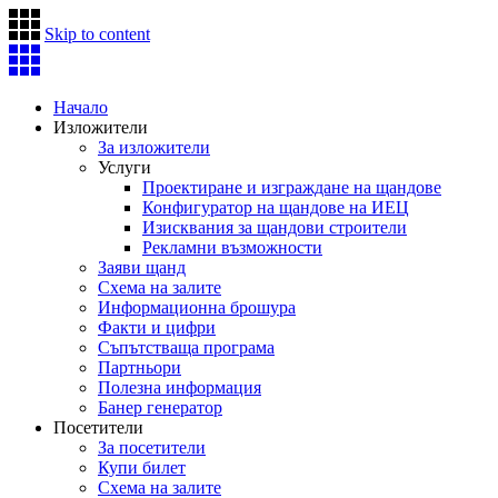
Skip to content
Начало
Изложители
За изложители
Услуги
Проектиране и изграждане на щандове
Конфигуратор на щандове на ИЕЦ
Изисквания за щандови строители
Рекламни възможности
Заяви щанд
Схема на залите
Информационна брошура
Факти и цифри
Съпътстваща програма
Партньори
Полезна информация
Банер генератор
Посетители
За посетители
Купи билет
Схема на залите