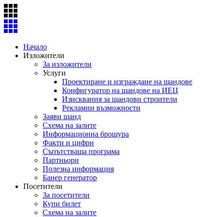
Skip
to
content
Начало
Изложители
За изложители
Услуги
Проектиране и изграждане на щандове
Конфигуратор на щандове на ИЕЦ
Изисквания за щандови строители
Рекламни възможности
Заяви щанд
Схема на залите
Информационна брошура
Факти и цифри
Съпътстваща програма
Партньори
Полезна информация
Банер генератор
Посетители
За посетители
Купи билет
Схема на залите