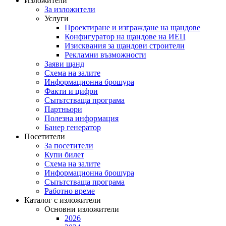
Изложители
За изложители
Услуги
Проектиране и изграждане на щандове
Конфигуратор на щандове на ИЕЦ
Изисквания за щандови строители
Рекламни възможности
Заяви щанд
Схема на залите
Информационна брошура
Факти и цифри
Съпътстваща програма
Партньори
Полезна информация
Банер генератор
Посетители
За посетители
Купи билет
Схема на залите
Информационна брошура
Съпътстваща програма
Работно време
Каталог с изложители
Основни изложители
2026