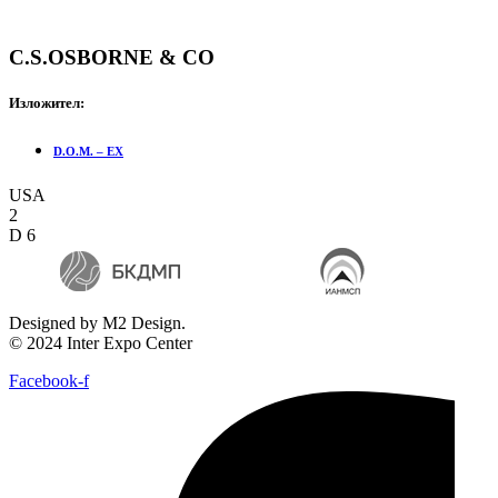
C.S.OSBORNE & CO
Изложител:
D.O.M. – EX
USA
2
D 6
Designed by M2 Design.
© 2024 Inter Expo Center
Facebook-f