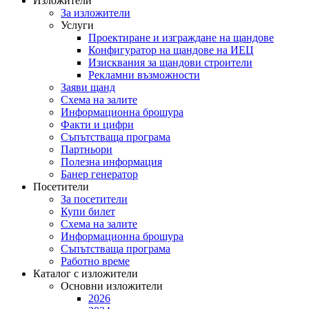
Изложители
За изложители
Услуги
Проектиране и изграждане на щандове
Конфигуратор на щандове на ИЕЦ
Изисквания за щандови строители
Рекламни възможности
Заяви щанд
Схема на залите
Информационна брошура
Факти и цифри
Съпътстваща програма
Партньори
Полезна информация
Банер генератор
Посетители
За посетители
Купи билет
Схема на залите
Информационна брошура
Съпътстваща програма
Работно време
Каталог с изложители
Основни изложители
2026