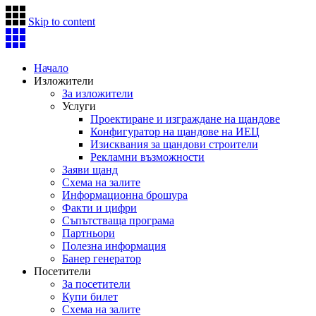
Skip to content
Начало
Изложители
За изложители
Услуги
Проектиране и изграждане на щандове
Конфигуратор на щандове на ИЕЦ
Изисквания за щандови строители
Рекламни възможности
Заяви щанд
Схема на залите
Информационна брошура
Факти и цифри
Съпътстваща програма
Партньори
Полезна информация
Банер генератор
Посетители
За посетители
Купи билет
Схема на залите