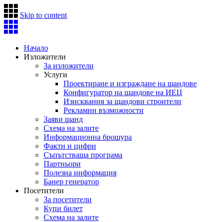
Skip to content
Начало
Изложители
За изложители
Услуги
Проектиране и изграждане на щандове
Конфигуратор на щандове на ИЕЦ
Изисквания за щандови строители
Рекламни възможности
Заяви щанд
Схема на залите
Информационна брошура
Факти и цифри
Съпътстваща програма
Партньори
Полезна информация
Банер генератор
Посетители
За посетители
Купи билет
Схема на залите