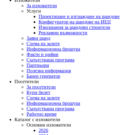
Изложители
За изложители
Услуги
Проектиране и изграждане на щандове
Конфигуратор на щандове на ИЕЦ
Изисквания за щандови строители
Рекламни възможности
Заяви щанд
Схема на залите
Информационна брошура
Факти и цифри
Съпътстваща програма
Партньори
Полезна информация
Банер генератор
Посетители
За посетители
Купи билет
Схема на залите
Информационна брошура
Съпътстваща програма
Работно време
Каталог с изложители
Основни изложители
2026