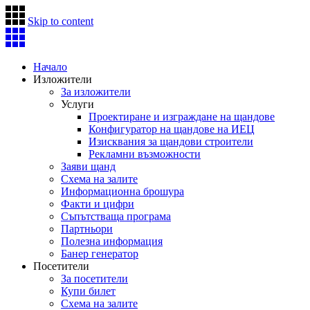
Skip to content
Начало
Изложители
За изложители
Услуги
Проектиране и изграждане на щандове
Конфигуратор на щандове на ИЕЦ
Изисквания за щандови строители
Рекламни възможности
Заяви щанд
Схема на залите
Информационна брошура
Факти и цифри
Съпътстваща програма
Партньори
Полезна информация
Банер генератор
Посетители
За посетители
Купи билет
Схема на залите