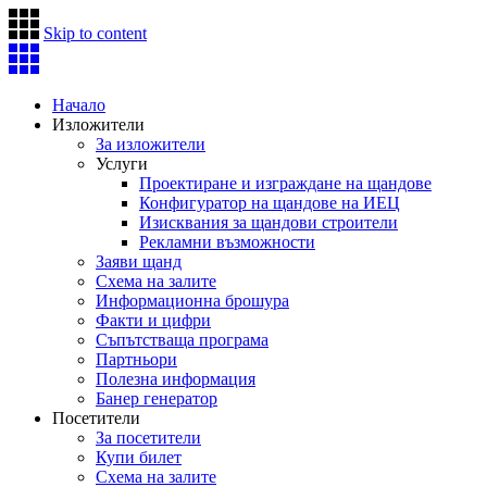
Skip to content
Начало
Изложители
За изложители
Услуги
Проектиране и изграждане на щандове
Конфигуратор на щандове на ИЕЦ
Изисквания за щандови строители
Рекламни възможности
Заяви щанд
Схема на залите
Информационна брошура
Факти и цифри
Съпътстваща програма
Партньори
Полезна информация
Банер генератор
Посетители
За посетители
Купи билет
Схема на залите