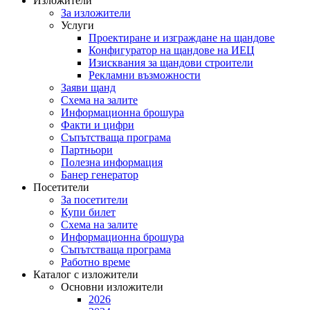
Изложители
За изложители
Услуги
Проектиране и изграждане на щандове
Конфигуратор на щандове на ИЕЦ
Изисквания за щандови строители
Рекламни възможности
Заяви щанд
Схема на залите
Информационна брошура
Факти и цифри
Съпътстваща програма
Партньори
Полезна информация
Банер генератор
Посетители
За посетители
Купи билет
Схема на залите
Информационна брошура
Съпътстваща програма
Работно време
Каталог с изложители
Основни изложители
2026