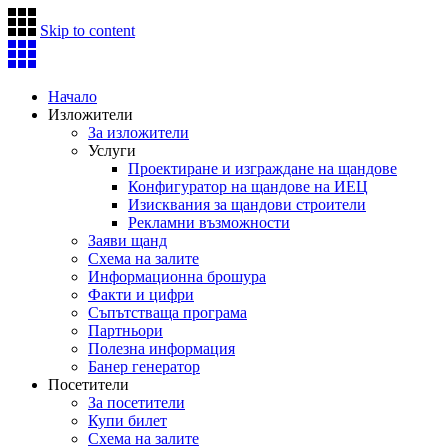
Skip to content
Начало
Изложители
За изложители
Услуги
Проектиране и изграждане на щандове
Конфигуратор на щандове на ИЕЦ
Изисквания за щандови строители
Рекламни възможности
Заяви щанд
Схема на залите
Информационна брошура
Факти и цифри
Съпътстваща програма
Партньори
Полезна информация
Банер генератор
Посетители
За посетители
Купи билет
Схема на залите