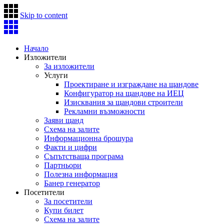
Skip to content
Начало
Изложители
За изложители
Услуги
Проектиране и изграждане на щандове
Конфигуратор на щандове на ИЕЦ
Изисквания за щандови строители
Рекламни възможности
Заяви щанд
Схема на залите
Информационна брошура
Факти и цифри
Съпътстваща програма
Партньори
Полезна информация
Банер генератор
Посетители
За посетители
Купи билет
Схема на залите