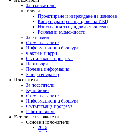
Изложители
За изложители
Услуги
Проектиране и изграждане на щандове
Конфигуратор на щандове на ИЕЦ
Изисквания за щандови строители
Рекламни възможности
Заяви щанд
Схема на залите
Информационна брошура
Факти и цифри
Съпътстваща програма
Партньори
Полезна информация
Банер генератор
Посетители
За посетители
Купи билет
Схема на залите
Информационна брошура
Съпътстваща програма
Работно време
Каталог с изложители
Основни изложители
2026